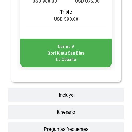
USD 960.00
USD 875.00
U
Triple
USD 590.00
Carlos V
Qori Kintu San Blas
La Cabaña
Incluye
Itinerario
Preguntas frecuentes