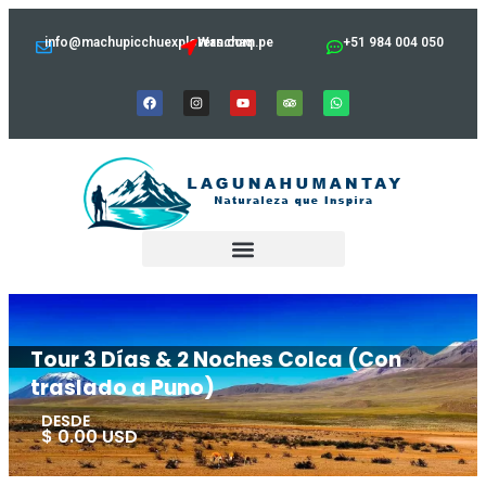
info@machupicchuexplorers.com.pe
Wanchaq
+51 984 004 050
Tour 3 Días & 2 Noches Colca (Con
traslado a Puno)
DESDE
$ 0.00 USD