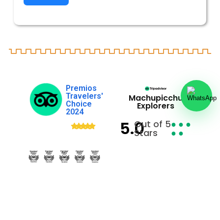
Premios
Travelers'
Machupicchu
Choice
Explorers
2024
5.0
Out of 5
● ● ●
Stars
● ●