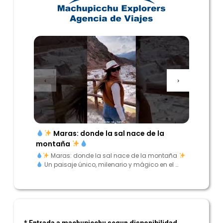
‹
›
Maras: donde la sal nace de la
“Enc
montaña
los And
Maras: donde la sal nace de la montaña
“Encu
Un paisaje único, milenario y mágico en el …
Andes”
* Entrada a machupicchu segun disponibilidad.