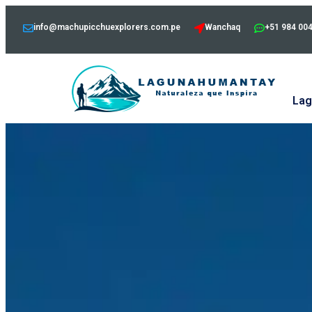
info@machupicchuexplorers.com.pe
Wanchaq
+51 984 00
Lag