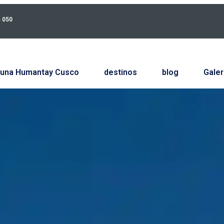
4 050
una Humantay Cusco
destinos
blog
Galer