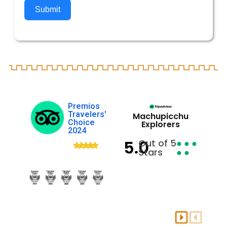
Submit
Premios
Travelers'
Machupicchu
Choice
Explorers
2024
5.0
Out of 5
● ● ●
Stars
● ●