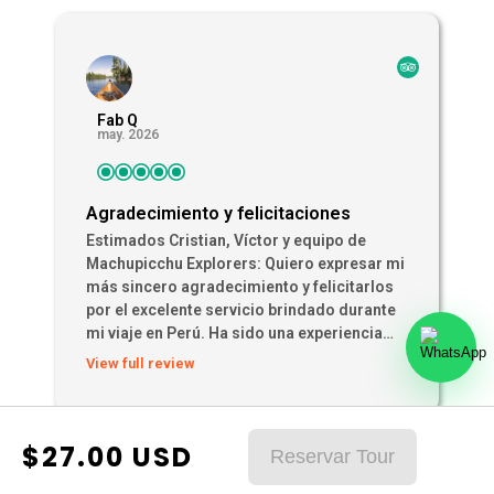
Fab Q
may. 2026
Agradecimiento y felicitaciones
Estimados Cristian, Víctor y equipo de
Machupicchu Explorers: Quiero expresar mi
más sincero agradecimiento y felicitarlos
por el excelente servicio brindado durante
mi viaje en Perú. Ha sido una experiencia
maravillosa e inolvidable. Cada tour estuvo
View full review
muy bien organizado, los guías fueron
atentos, amables y profesionales, y
siempre me hicieron sentir segura y
$
27.00
USD
bienvenida
Gracias a ustedes pude
Reservar Tour
disfrutar y enamorarme aún más de la