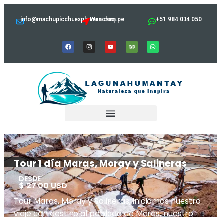
info@machupicchuexplorers.com.pe
Wanchaq
+51 984 004 050
Tour 1 día Maras, Moray y Salineras
DESDE
$ 27.00 USD
Tour Maras, Moray y Salineras, iniciamos nuestro
viaje con destino al poblado de Maras, nuestro