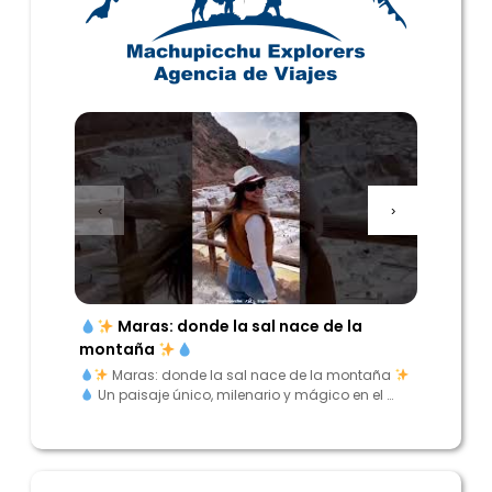
‹
›
Maras: donde la sal nace de la
“Enc
montaña
los And
Maras: donde la sal nace de la montaña
“Encu
Un paisaje único, milenario y mágico en el …
Andes”