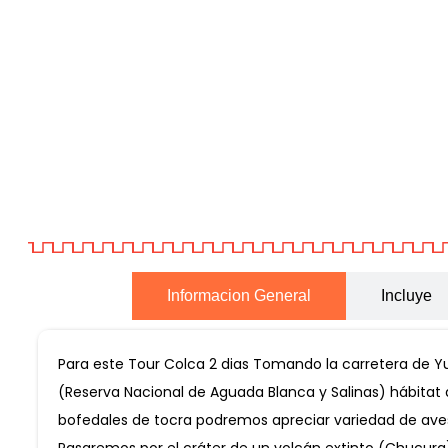
Informacion General
Incluye
Para este Tour Colca 2 dias Tomando la carretera de
(Reserva Nacional de Aguada Blanca y Salinas) hábitat d
bofedales de tocra podremos apreciar variedad de aves
Pasaremos por el cráter de un volcán extinto (Chucura