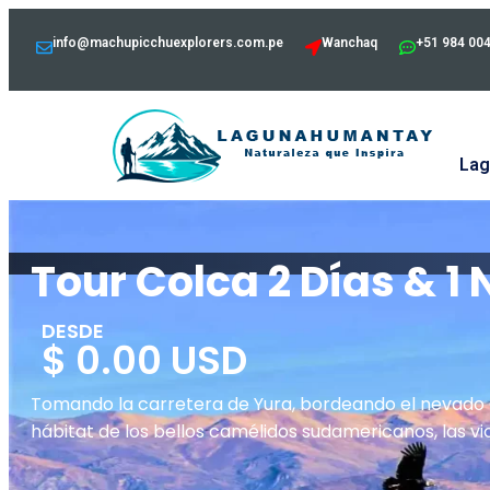
info@machupicchuexplorers.com.pe
Wanchaq
+51 984 00
Lag
Tour Colca 2 Días & 1
DESDE
$ 0.00 USD
Tomando la carretera de Yura, bordeando el nevado
hábitat de los bellos camélidos sudamericanos, las vi