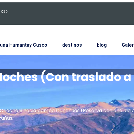
4 050
una Humantay Cusco
destinos
blog
Galer
 Noches (Con traslado a
 Chachani hacia pampa Cañahuas (Reserva Nacional de A
cuñas.