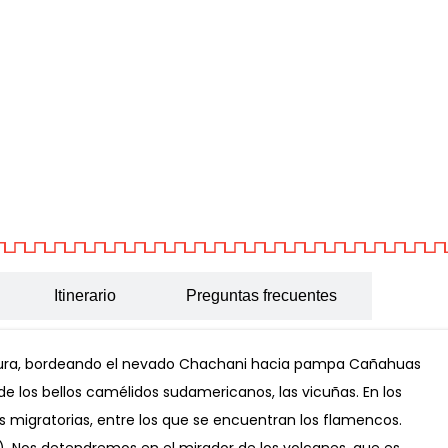
Itinerario
Preguntas frecuentes
 Yura, bordeando el nevado Chachani hacia pampa Cañahuas
e los bellos camélidos sudamericanos, las vicuñas. En los
 migratorias, entre los que se encuentran los flamencos.
). Nos detendremos en el mirador de los volcanes, que es